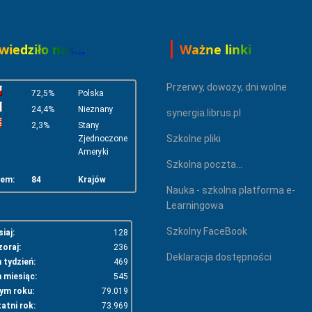
iedziło nas...
Ważne linki
Przerwy, dowozy, dni wolne
72,5%
Polska
24,4%
Nieznany
synergia.librus.pl
2,3%
Stany
Szkolne pliki
Zjednoczone
Ameryki
Szkolna poczta...
em:
84
Krajów
Nauka - szkolna platforma e-
Learningowa
Szkolny FaceBook
iaj:
128
oraj:
236
Deklaracja dostępności
 tydzień:
469
 miesiąc:
545
ym roku:
79.019
atni rok:
73.969