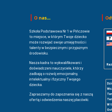
O nas...
Odw
Szkoła Podstawowa Nr 1 w Pińczowie
to miejsce, w którym Twoje dziecko
może rozwijać swoje umiejętności i
talenty w bezpiecznym i przyjaznym
środowisku.
Nasza kadra to wykwalifikowani i
Raz
doświadczeni nauczyciele, którzy
zadbają o rozwój emocjonalny,
intelektualny i fizyczny Twojego
Dzis
dziecka.
Wcz
Zapraszamy do zapoznania się z naszą
Ten
Ten
ofertą i odwiedzenia naszej placówki.
W t
Ost