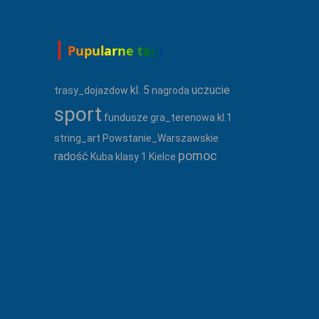
Pupularne tagi
kl. 5
uczucie
trasy_dojazdow
nagroda
sport
fundusze
gra_terenowa
kl.1
string_art
Powstanie_Warszawskie
pomoc
radość
Kuba
klasy 1
Kielce