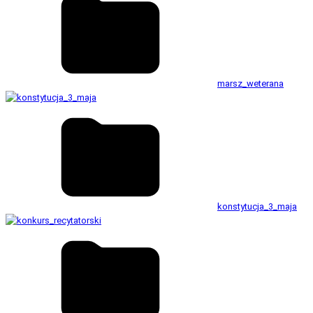
marsz_weterana
konstytucja_3_maja