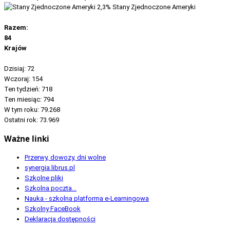
2,3%
Stany Zjednoczone Ameryki
Razem:
84
Krajów
Dzisiaj:
72
Wczoraj:
154
Ten tydzień:
718
Ten miesiąc:
794
W tym roku:
79.268
Ostatni rok:
73.969
Ważne linki
Przerwy, dowozy, dni wolne
synergia.librus.pl
Szkolne pliki
Szkolna poczta...
Nauka - szkolna platforma e-Learningowa
Szkolny FaceBook
Deklaracja dostępności