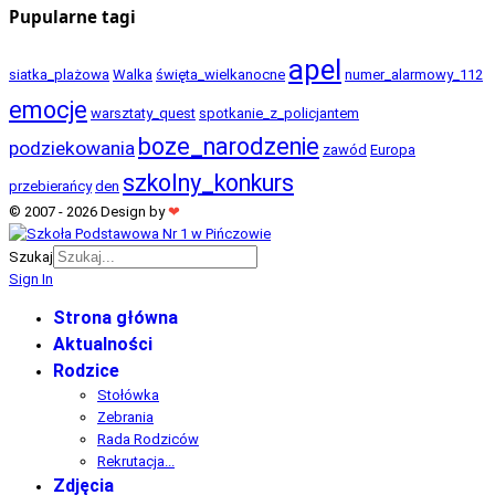
Pupularne tagi
apel
siatka_plażowa
Walka
święta_wielkanocne
numer_alarmowy_112
emocje
warsztaty_quest
spotkanie_z_policjantem
boze_narodzenie
podziekowania
zawód
Europa
szkolny_konkurs
przebierańcy
den
© 2007 - 2026 Design by
❤
Szukaj
Sign In
Strona główna
Aktualności
Rodzice
Stołówka
Zebrania
Rada Rodziców
Rekrutacja...
Zdjęcia