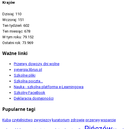
Krajów
Dzisiaj:
110
Wczoraj:
151
Ten tydzień:
602
Ten miesiąc:
678
W tym roku:
79.152
Ostatni rok:
73.969
Ważne linki
Przerwy, dowozy, dni wolne
synergia.librus.pl
Szkolne pliki
Szkolna poczta...
Nauka - szkolna platforma e-Learningowa
Szkolny FaceBook
Deklaracja dostępności
Pupularne tagi
zdrowie
przerwy
Kuba
czytelnictwo
zwyciezcy
kuratorium
wsparcie
Pińczów