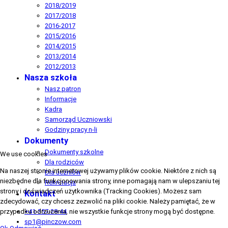
2018/2019
2017/2018
2016-2017
2015/2016
2014/2015
2013/2014
2012/2013
Nasza szkoła
Nasz patron
Informacje
Kadra
Samorząd Uczniowski
Godziny pracy n-li
Dokumenty
Dokumenty szkolne
We use cookies
Dla rodziców
Na naszej stronie internetowej używamy plików cookie. Niektóre z nich są
Dla uczniów
niezbędne dla funkcjonowania strony, inne pomagają nam w ulepszaniu tej
Rekrutacja
strony i doświadczeń użytkownika (Tracking Cookies). Możesz sam
Kontakt
zdecydować, czy chcesz zezwolić na pliki cookie. Należy pamiętać, że w
+41-357-28-44
przypadku odrzucenia, nie wszystkie funkcje strony mogą być dostępne.
sp1@pinczow.com